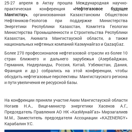
25-27 апреля в Актау прошла Международная научно-
практическая конференция
«Нефтегазовое будущее
Мангистау»
, организованная Казахстанским Обществом
Нефтяников-Геологов при поддержке Министерства
Энергетики Республики Казахстан, Комитета Геологии
Министерства Промышленности и Строительства Республики
Казахстан, Акимата Мангистауской области, а также
национальных нефтяных компаний Казмунайгаз и QazaqGaz.
Более 270 профессионалов нефтегазовой отрасли из более 10
стран ближнего и дальнего зарубежья (Азербайджан,
Германия, Нидерланды, Россия, Китай, Узбекистан, Дания,
Франция и др.) собрались на этой конференции, чтобы
обсудить нефтегазовые перспективы Мангистауского региона
и пути увеличения ее ресурсной базы.
На конфренции приняли участие Аким Мангистауской области
Ногаев Н.А., Вице-министр энергетики Хасенов А.Г.,
Председатель Правления АО НК «КазМунайГаз» Мирзагалиев
М.М., Заместитель председателя Ассоциации «KAZENERGY»
Карабалин У.С.