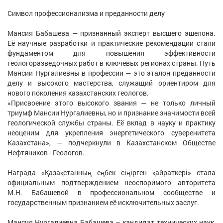
Символ профессионализма и преданности делу
Мансия Бабашева — признанный эксперт высшего эшелона.
Её научные разработки и практические рекомендации стали
фундаментом для повышения эффективности
геологоразведочных работ в ключевых регионах страны. Путь
Мансии Нургалиевны в профессии — это эталон преданности
делу и высокого мастерства, служащий ориентиром для
нового поколения казахстанских геологов.
«Присвоение этого высокого звания — не только личный
триумф Мансии Нургалиевны, но и признание значимости всей
геологической службы страны. Её вклад в науку и практику
неоценим для укрепления энергетического суверенитета
Казахстана», — подчеркнули в Казахстанском Обществе
Нефтяников - Геологов.
Награда «Қазақстанның еңбек сіңірген қайраткері» стала
официальным подтверждением неоспоримого авторитета
М.Н. Бабашевой в профессиональном сообществе и
государственным признанием её исключительных заслуг.
Мансия Нургалиевна Бабашева – кандидат технических наук,