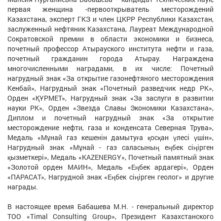
первая женщина -первооткрыватель месторождений
Казахстана, эксперт ГКЗ и член ЦКРР Республики Казахстан,
заслуженный нефтяник Казахстана, Лауреат Международной
Сократовской премии в области экономики и бизнеса,
почетный профессор Атырауского института нефти и газа,
почетный гражданин города Атырау. Награждена
многочисленными наградами, в их числе: Почетный
нагрудный знак «За открытие газонефтяного месторождения
Кенбай», Нагрудный знак «Почетный разведчик недр РК»,
Орден «ҚҰРМЕТ», Нагрудный знак «За заслуги в развитии
науки РК», Орден «Звезда Славы Экономики Казахстана»,
Диплом и почетный нагрудный знак «За открытие
месторождение нефти, газа и конденсата Северная Трува»,
Медаль «Мұнай газ кешенін дамытуға қосқан үлесі үшін»,
Нагрудный знак «Мұнай - газ саласының еңбек сіңірген
қызметкері», Медаль «KAZENERGY», Почетный памятный знак
«Золотой орден МАИН», Медаль «Еңбек ардагері», Орден
«ПАРАСАТ», Нагрудной знак «Еңбек сіңірген геолог» и другие
награды.
В настоящее время Бабашева М.Н. - генеральный директор
ТОО «Timal Consulting Group», Президент Казахстанского