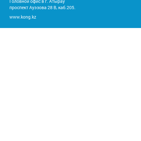
Головной офис в г. Атырау
проспект Ауэзова 28 В, каб.205.
www.kong.kz