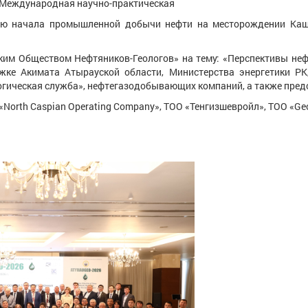
 Международная научно-практическая
тию начала промышленной добычи нефти на месторождении Каш
бществом Нефтяников-Геологов» на тему: «Перспективы нефте
ке Акимата Атырауской области, Министерства энергетики Р
гическая служба», нефтегазодобывающих компаний, а также предс
 Caspian Operating Company», ТОО «Тенгизшевройл», ТОО «Geosci