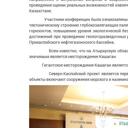
проведения оценки реальных возможностей извлече
Казахстане.
Участники конференции были ознакомлены с док
тектоническому строению глубокозалегающих пале
горизонтов, повышению уровня экологической бе
достижений при проведении геологоразведочных р
Прикаспийского нефтегазоносного бассейна.
Всем известно, что на Атыраускую область пр
значимым является месторождение Кашаган.
Гигантское месторождение Кашаган является од
Северо-Каспийский проект является первым в 
объекты включают сооружения морского и наземн