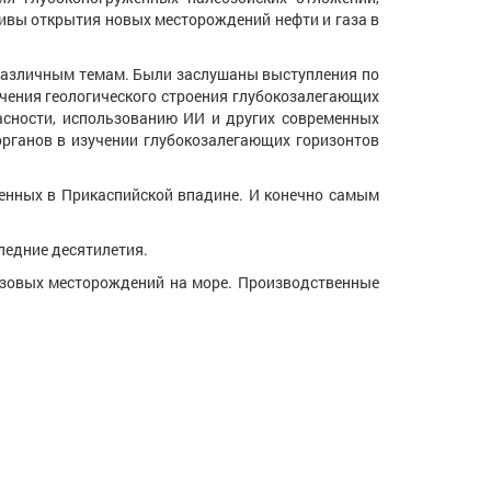
тивы открытия новых месторождений нефти и газа в
азличным темам. Были заслушаны выступления по
чения геологического строения глубокозалегающих
асности, использованию ИИ и других современных
органов в изучении глубокозалегающих горизонтов
ных в Прикаспийской впадине. И конечно самым
едние десятилетия.
овых месторождений на море. Производственные