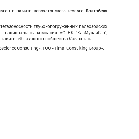
аган и памяти казахстанского геолога
Балтабека
газоносности глубокопогруженных палеозойских
К, национальной компании АО НК "КазМунайГаз",
тавителей научного сообщества Казахстана.
ence Consulting», ТОО «Timal Consulting Group».