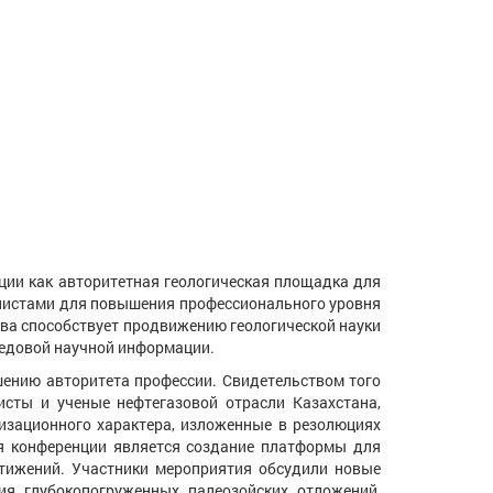
 как авторитетная геологическая площадка для
листами для повышения профессионального уровня
ва способствует продвижению геологической науки
редовой научной информации.
ию авторитета профессии. Свидетельством того
исты и ученые нефтегазовой отрасли Казахстана,
низационного характера, изложенные в резолюциях
я конференции является создание платформы для
стижений. Участники мероприятия обсудили новые
ия глубокопогруженных палеозойских отложений,