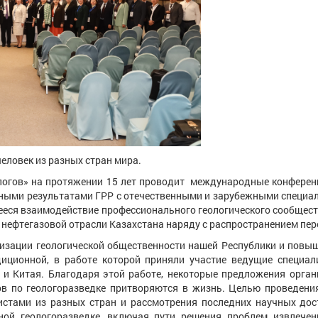
еловек из разных стран мира.
» на протяжении 15 лет проводит международные конференции
ными результатами ГРР с отечественными и зарубежными специа
ееся взаимодействие профессионального геологического сообщест
 нефтегазовой отрасли Казахстана наряду с распространением пе
и геологической общественности нашей Республики и повышен
иционной, в работе которой приняли участие ведущие специал
 и Китая. Благодаря этой работе, некоторые предложения орга
в по геологоразведке притворяются в жизнь. Целью проведени
истами из разных стран и рассмотрения последних научных до
ой геологоразведке, включая пути решения проблем извлечен