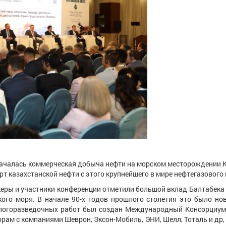
ась коммерческая добыча нефти на морском месторождении Каша
т казахстанской нефти с этого крупнейшего в мире нефтегазового
и участники конференции отметили большой вклад Балтабека М
го моря. В начале 90-х годов прошлого столетия это было нов
ологоразведочных работ был создан Международный Консорциум 
орам с компаниями Шеврон, Эксон-Мобиль, ЭНИ, Шелл, Тоталь и др,