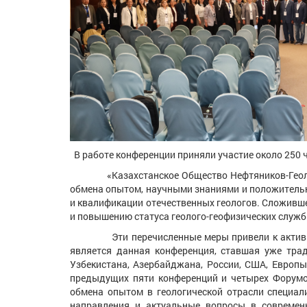
В работе конференции приняли участие около 250 ч
«Казахстанское Общество Нефтяников-Геологов
обмена опытом, научными знаниями и положитель
и квалификации отечественных геологов. Сложивш
и повышению статуса геолого-геофизических служб
Эти перечисленные меры привели к активизаци
является данная конференция, ставшая уже трад
Узбекистана, Азербайджана, России, США, Европы
предыдущих пяти конференций и четырех Форумо
обмена опытом в геологической отрасли специал
направления и актуальные вопросы в современн