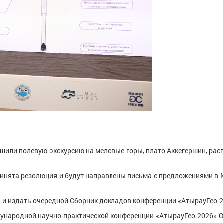
и полевую экскурсию на меловые горы, плато Аккегершин, расп
а резолюция и будут направлены письма с предложениями в Ми
.
издать очередной Сборник докладов конференции «АтырауГео-2
дной научно-практической конференции «АтырауГео-2026» ОО