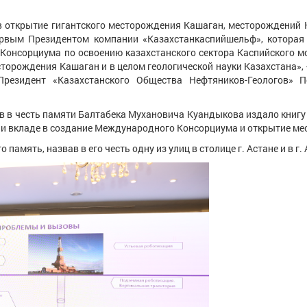
рытие гигантского месторождения Кашаган, месторождений Юг
ервым Президентом компании «Казахстанкаспийшельф», которая 
нсорциума по освоению казахстанского сектора Каспийского мор
торождения Кашаган и в целом геологической науки Казахстана», 
езидент «Казахстанского Общества Нефтяников-Геологов» П
честь памяти Балтабека Мухановича Куандыкова издало книгу о
 и вкладе в создание Международного Консорциума и открытие м
ять, назвав в его честь одну из улиц в столице г. Астане и в г.