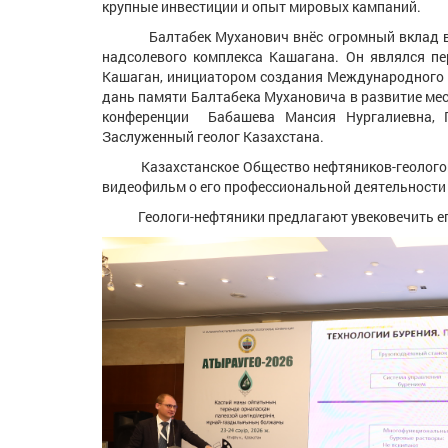
крупные инвестиции и опыт мировых кампаний.
Балтабек Муханович внёс огромный вклад в отк
надсолевого комплекса Кашагана. Он являлся п
Кашаган, инициатором создания Международного Ко
дань памяти Балтабека Мухановича в развитие мес
конференции Бабашева Мансия Нургалиевна, Пр
Заслуженный геолог Казахстана.
Казахстанское Общество нефтяников-геологов в 
видеофильм о его профессиональной деятельности
Геологи-нефтяники предлагают увековечить его пам