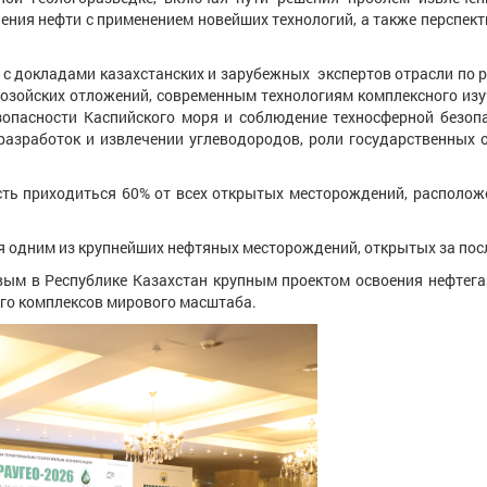
ния нефти с применением новейших технологий, а также перспек
ладами казахстанских и зарубежных экспертов отрасли по р
озойских отложений, современным технологиям комплексного изу
зопасности Каспийского моря и соблюдение техносферной безоп
азработок и извлечении углеводородов, роли государственных 
иходиться 60% от всех открытых месторождений, расположен
ним из крупнейших нефтяных месторождений, открытых за посл
Республике Казахстан крупным проектом освоения нефтегаз
ого комплексов мирового масштаба.