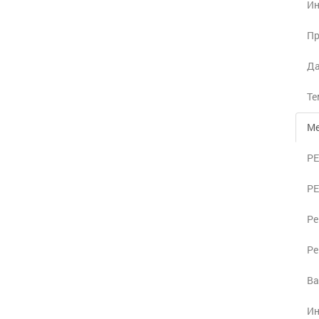
Ин
Пр
Да
Те
Ме
Р
Р
Ре
Ре
Ва
Ин